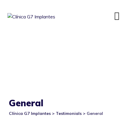
Skip
to
content
General
Clínica G7 Implantes
>
Testimonials
>
General