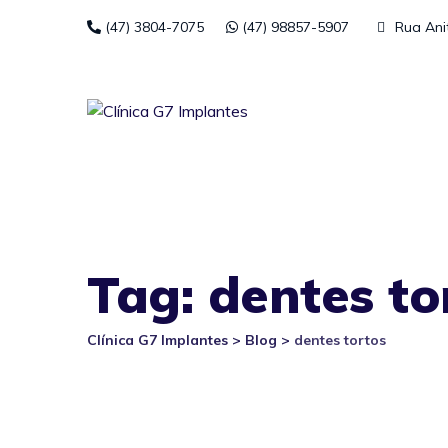
Skip
(47) 3804-7075
(47) 98857-5907
Rua Anita
to
content
Tag: dentes to
Clínica G7 Implantes
>
Blog
>
dentes tortos